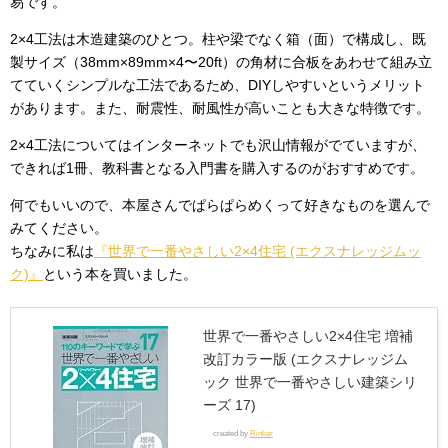
易です。
2×4工法は木造建築のひとつ。柱や梁でなく箱（面）で構成し、既
製サイズ（38mm×89mm×4〜20ft）の角材に合板をあわせて組み立
てていくシンプルな工法であるため、DIYしやすいというメリット
があります。また、耐震性、耐風性が高いことも大きな特徴です。
2×4工法についてはインターネットでも沢山情報がでていますが、
できれば1冊、教科書となる入門書を購入するのがおすすめです。
何でもいいので、本屋さんでぱらぱらめくって好きなものを選んで
みてください。
ちなみに私は
『世界で一番やさしい2×4住宅 (エクスナレッジムッ
ク)』
という本を買いました。
世界で一番やさしい2×4住宅 増補
改訂カラー版 (エクスナレッジム
ック 世界で一番やさしい建築シリ
ーズ 17)
created by
Rinker