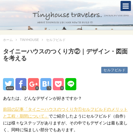
TOP
ABOUT
ホーム
TINYHOUSE
セルフビルド
TINYHOUSE
タイニーハウスのつくり方②｜デザイン・図面
タイニーハウスとは
を考える
セルフビルド
セルフビルド
BLOG
error
0
0
CONTACT
あなたは、どんなデザインが好きですか？
Mole &Otter`s Tinyhouse Hotel
前回の記事「タイニーハウスのつくり方①セルフビルドのメリット
と工程・期間について」
でご紹介したようにセルフビルド（自作）
には様々なステップがありますが、その中でもデザインは最も楽し
く、同時に悩ましい部分でもあります。