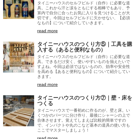
タイニーハウスのセルフビルド（自作）に必要な道
具。これから汗と涙をともにする相棒でもあり、予
算内で自分に合ったお気に入りを見つけることが大
切です。今回はセルフビルドに欠かせない、【必須
なもの】について紹介していきます。
read more
タイニーハウスのつくり方⑤｜工具を購
入する（あると便利なもの）
タイニーハウスのセルフビルド（自作）に必要な道
具。できるだけ安く、使いやすいものを揃えたいで
すよね。今回は必須ではないものの、効率や安全性
を高める【あると便利なもの】について紹介してい
きます。
read more
タイニーハウスのつくり方⑦｜壁・床を
つくる
タイニーハウスで一番初めに作るのが、壁と床。い
くつかのパーツに分け作り、最後にシャーシの上で
合体させます。覚えてしまえば比較的簡単ですの
で、インパクトや丸のこなど基本の道具の使い方も
ここでマスターしましょう！
read more