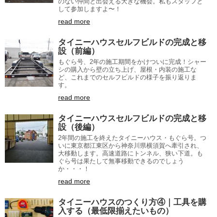
のない仲間と出会える大きな機会。私もスタッフと
して参加しますよ〜！
read more
タイニーハウスセルフビルドの完成と移
設（前編）
もぐら号、2年の施工期間をかけついに完成！シャー
シの購入から壁の立ち上げ、屋根・内装の施工な
ど、これまでのセルフビルドの様子を振り返りま
す。
read more
タイニーハウスセルフビルドの完成と移
設（後編）
2年間の施工を終えたタイニーハウス・もぐら号。つ
いに東京都江東区から神奈川県横須賀へ牽引され、
大移動します。高速道路にトンネル、狭い下道。も
ぐら号は果たして無事移動できるのでしょう
か・・・！
read more
タイニーハウスのつくり方④｜工具を購
入する（最低限揃えたいもの）