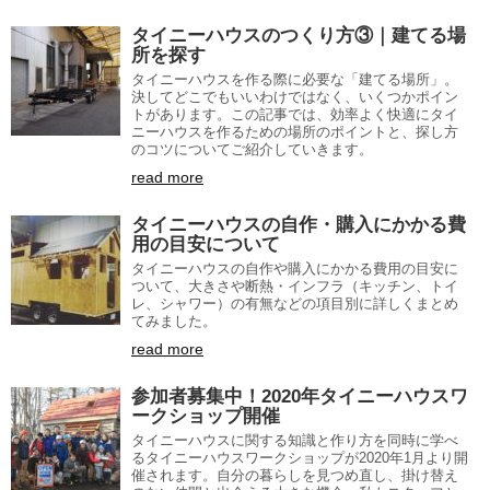
タイニーハウスのつくり方③｜建てる場
所を探す
タイニーハウスを作る際に必要な「建てる場所」。
決してどこでもいいわけではなく、いくつかポイン
トがあります。この記事では、効率よく快適にタイ
ニーハウスを作るための場所のポイントと、探し方
のコツについてご紹介していきます。
read more
タイニーハウスの自作・購入にかかる費
用の目安について
タイニーハウスの自作や購入にかかる費用の目安に
ついて、大きさや断熱・インフラ（キッチン、トイ
レ、シャワー）の有無などの項目別に詳しくまとめ
てみました。
read more
参加者募集中！2020年タイニーハウスワ
ークショップ開催
タイニーハウスに関する知識と作り方を同時に学べ
るタイニーハウスワークショップが2020年1月より開
催されます。自分の暮らしを見つめ直し、掛け替え