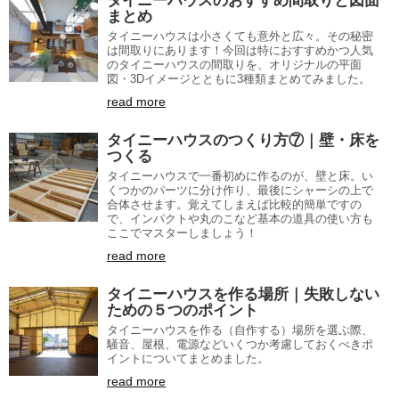
タイニーハウスのおすすめ間取りと図面
まとめ
タイニーハウスは小さくても意外と広々。その秘密
は間取りにあります！今回は特におすすめかつ人気
のタイニーハウスの間取りを、オリジナルの平面
図・3Dイメージとともに3種類まとめてみました。
read more
タイニーハウスのつくり方⑦｜壁・床を
つくる
タイニーハウスで一番初めに作るのが、壁と床。い
くつかのパーツに分け作り、最後にシャーシの上で
合体させます。覚えてしまえば比較的簡単ですの
で、インパクトや丸のこなど基本の道具の使い方も
ここでマスターしましょう！
read more
タイニーハウスを作る場所｜失敗しない
ための５つのポイント
タイニーハウスを作る（自作する）場所を選ぶ際、
騒音、屋根、電源などいくつか考慮しておくべきポ
イントについてまとめました。
read more