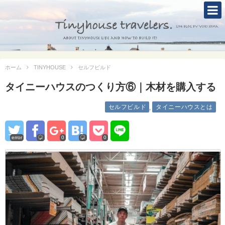
TOP
ABOUT
ホーム
TINYHOUSE
セルフビルド
TINYHOUSE
タイニーハウスのつくり方⑥｜木材を購入する
タイニーハウスとは
セルフビルド
タイニーハウスとは
,
セルフビルド
BLOG
error
0
0
CONTACT
Mole &Otter`s Tinyhouse Hotel