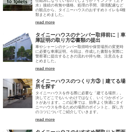
仕組みになっているのでしょうか？インフラ（上下
水）接続の有無や価格、処理の手間、環境配慮など
の観点から、タイニーハウスのおすすめトイレを4種
類まとめました。
read more
タイニーハウスのナンバー取得前に｜車
庫証明の取り方②書類の提出
車やシャーシのナンバー取得時や保管場所の変更時
に必要な車庫証明。今回は、作成した書類を実際に
警察署に提出するときの流れや持ち物、注意点をま
とめました。
read more
タイニーハウスのつくり方③｜建てる場
所を探す
タイニーハウスを作る際に必要な「建てる場所」。
決してどこでもいいわけではなく、いくつかポイン
トがあります。この記事では、効率よく快適にタイ
ニーハウスを作るための場所のポイントと、探し方
のコツについてご紹介していきます。
read more