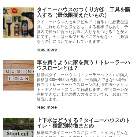
タイニーハウスのつくり方④｜工具を購
入する（最低限揃えたいもの）
タイニーハウスのセルフビルド（自作）に必要な道
具。これから汗と涙をともにする相棒でもあり、予
算内で自分に合ったお気に入りを見つけることが大
切です。今回はセルフビルドに欠かせない、【必須
なもの】について紹介していきます。
read more
車を買うように家を買う！トレーラーハ
ウスローンとは？
移動式タイニーハウス（トレーラーハウス）の購入
価格は300〜800万円程度。一括購入できない場合に
役立つトレーラーハウスローンの利用方法やメリッ
ト・デメリットについて解説します。住宅ローンが
利用できない土地の購入方法についても、おまけで
解説します。
read more
上下水はどうする？タイニーハウスのト
イレ・種類別特徴まとめ
移動式のタイニーハウスにおいて、トイレはどんな