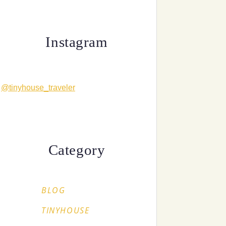
Instagram
@tinyhouse_traveler
Category
BLOG
TINYHOUSE