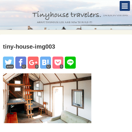
TOP
ABOUT
TINYHOUSE
tiny-house-img003
タイニーハウスとは
セルフビルド
error
0
0
BLOG
CONTACT
Mole &Otter`s Tinyhouse Hotel