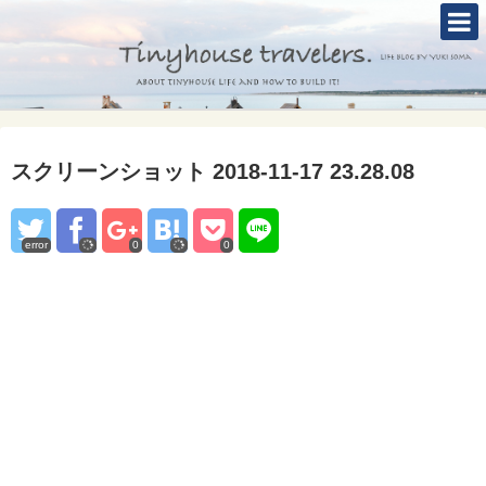
TOP
ABOUT
TINYHOUSE
スクリーンショット 2018-11-17 23.28.08
タイニーハウスとは
セルフビルド
error
0
0
BLOG
CONTACT
Mole &Otter`s Tinyhouse Hotel