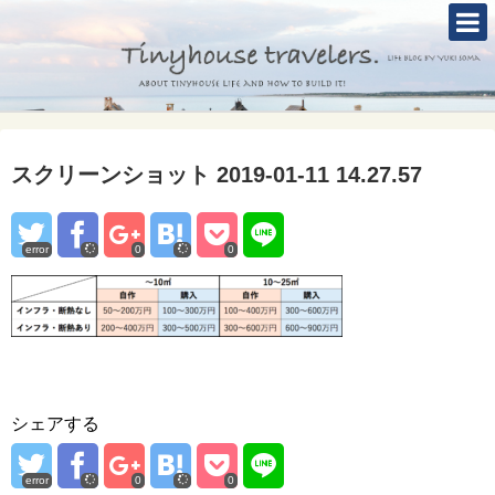
TOP
ABOUT
TINYHOUSE
スクリーンショット 2019-01-11 14.27.57
タイニーハウスとは
セルフビルド
error
0
0
BLOG
CONTACT
Mole &Otter`s Tinyhouse Hotel
シェアする
error
0
0