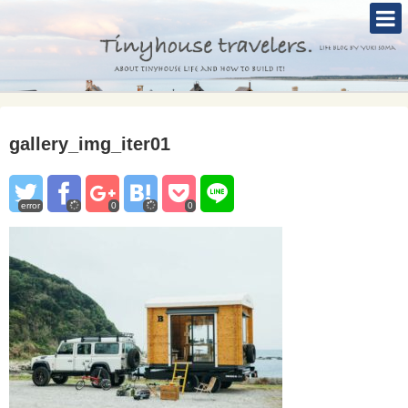
TOP
ABOUT
TINYHOUSE
gallery_img_iter01
タイニーハウスとは
セルフビルド
error
0
0
BLOG
CONTACT
Mole &Otter`s Tinyhouse Hotel