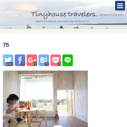
TOP
ABOUT
TINYHOUSE
75
タイニーハウスとは
セルフビルド
error
0
0
BLOG
CONTACT
Mole &Otter`s Tinyhouse Hotel