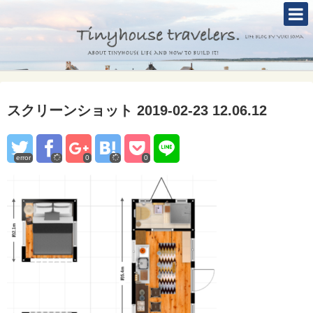
TOP
ABOUT
TINYHOUSE
スクリーンショット 2019-02-23 12.06.12
タイニーハウスとは
セルフビルド
error
0
0
BLOG
CONTACT
Mole &Otter`s Tinyhouse Hotel