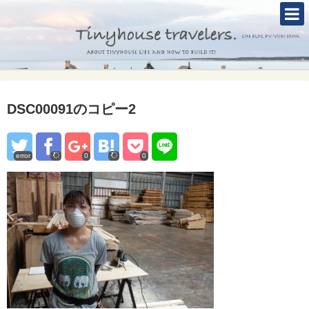
TOP
ABOUT
TINYHOUSE
DSC00091のコピー2
タイニーハウスとは
セルフビルド
error
0
0
BLOG
CONTACT
Mole &Otter`s Tinyhouse Hotel