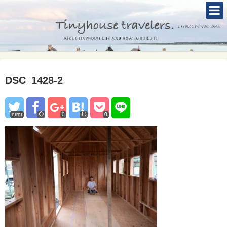
TOP
ABOUT
TINYHOUSE
DSC_1428-2
タイニーハウスとは
セルフビルド
error
0
0
BLOG
CONTACT
Mole &Otter`s Tinyhouse Hotel