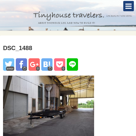
TOP
ABOUT
TINYHOUSE
DSC_1488
タイニーハウスとは
セルフビルド
error
0
0
BLOG
CONTACT
Mole &Otter`s Tinyhouse Hotel