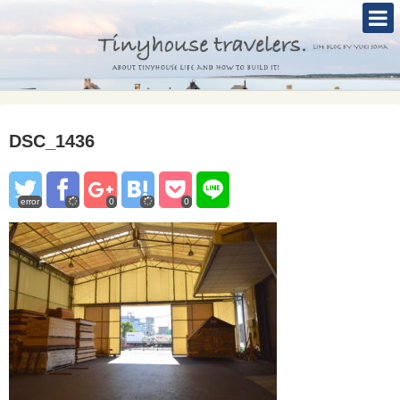
TOP
ABOUT
TINYHOUSE
DSC_1436
タイニーハウスとは
セルフビルド
error
0
0
BLOG
CONTACT
Mole &Otter`s Tinyhouse Hotel