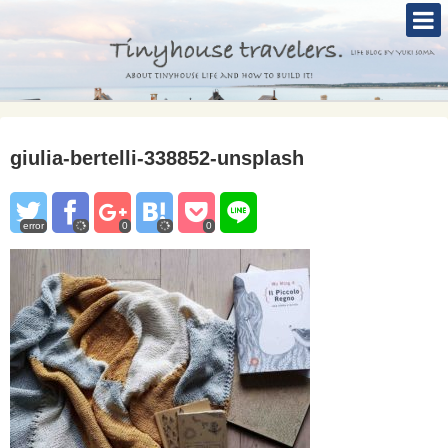
TOP
ABOUT
TINYHOUSE
giulia-bertelli-338852-unsplash
タイニーハウスとは
セルフビルド
error
0
0
BLOG
CONTACT
Mole &Otter`s Tinyhouse Hotel