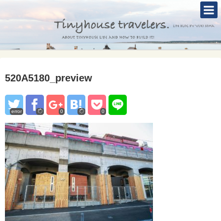
TOP
ABOUT
TINYHOUSE
520A5180_preview
タイニーハウスとは
セルフビルド
error
0
0
BLOG
CONTACT
Mole &Otter`s Tinyhouse Hotel